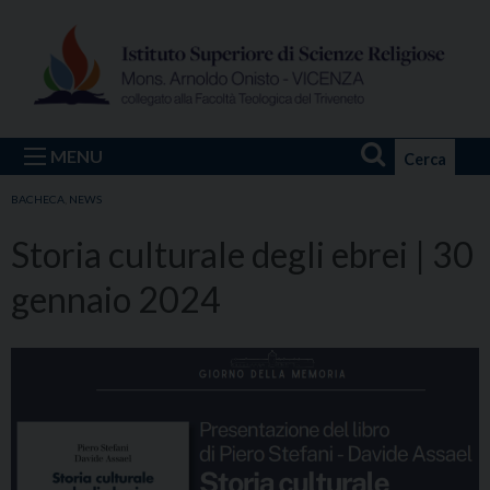
Skip
to
content
MENU
Cerca
BACHECA
,
NEWS
Storia culturale degli ebrei | 30
gennaio 2024