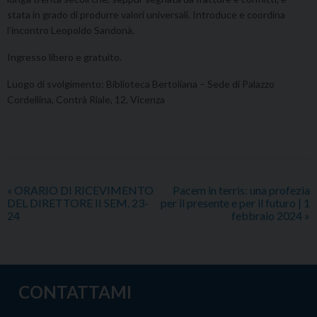
stata in grado di produrre valori universali. Introduce e coordina
l’incontro Leopoldo Sandonà.
Ingresso libero e gratuito.
Luogo di svolgimento: Biblioteca Bertoliana – Sede di Palazzo
Cordellina, Contrà Riale, 12, Vicenza
«
ORARIO DI RICEVIMENTO
Pacem in terris: una profezia
DEL DIRETTORE II SEM. 23-
per il presente e per il futuro | 1
24
febbraio 2024
»
CONTATTAMI