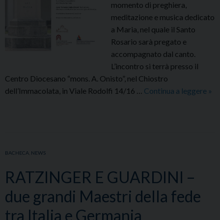
momento di preghiera,
meditazione e musica dedicato
a Maria, nel quale il Santo
Rosario sarà pregato e
accompagnato dal canto.
L’incontro si terrà presso il
Centro Diocesano “mons. A. Onisto”, nel Chiostro
ME
dell’Immacolata, in Viale Rodolfi 14/16 …
Continua a leggere
»
CO
MA
–
15
MA
BACHECA
,
NEWS
20
RATZINGER E GUARDINI –
due grandi Maestri della fede
tra Italia e Germania