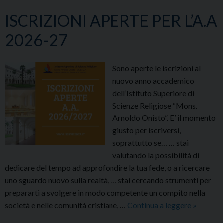
ISCRIZIONI APERTE PER L’A.A
2026-27
Sono aperte le iscrizioni al
nuovo anno accademico
dell’Istituto Superiore di
Scienze Religiose “Mons.
Arnoldo Onisto”. E’ il momento
giusto per iscriversi,
soprattutto se… … stai
valutando la possibilità di
dedicare del tempo ad approfondire la tua fede, o a ricercare
uno sguardo nuovo sulla realtà, … stai cercando strumenti per
prepararti a svolgere in modo competente un compito nella
ISCRIZI
società e nelle comunità cristiane, …
Continua a leggere
»
APERTE