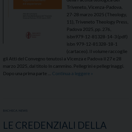
Triveneto, Vicenza-Padova,
27-28 marzo 2025 (Theology,
11), Triveneto Theology Press,
Padova 2025, pp. 276,
isbn979-12-81328-14-3 (pdf)
isbn 979-12-81328-18-1
(cartaceo). Il volume raccoglie
gli Atti del Convegno tenutosi a Vicenza e Padova il 27 e 28
marzo 2025, dal titolo In cammino. Pellegrini e pellegrinaggi.
In
Dopo una prima parte …
Continua a leggere
»
cammino.
Pellegrini
e
pellegrinaggi.
Approfondimenti
BACHECA
,
NEWS
ed
LE CREDENZIALI DELLA
esperienze