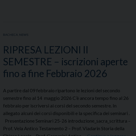
CREDENZIALI
DELLA
QUARESIMA
–
ITINERARIO
BACHECA
,
NEWS
SPIRITUALE
RIPRESA LEZIONI II
SEMESTRE – iscrizioni aperte
fino a fine Febbraio 2026
A partire dal 09 febbraio ripartono le lezioni del secondo
semestre fino al 14 maggio 2026 C’è ancora tempo fino al 26
febbraio per iscriversi ai corsi del secondo semestre. In
allegato alcuni dei corsi disponibili e la specifica dei seminari .
Presentazione Seminari 25-26 introduzione_sacra_scrittura –
Prof. Vela Antico Testamento 2 – Prof. Viadarin Storia della
RIP
Chiesa Locale – Prof. Gasparini Antico …
Continua a leggere
»