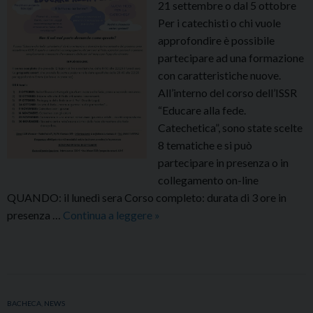
21 settembre o dal 5 ottobre
Per i catechisti o chi vuole
approfondire è possibile
partecipare ad una formazione
con caratteristiche nuove.
All’interno del corso dell’ISSR
“Educare alla fede.
Catechetica”, sono state scelte
8 tematiche e si può
partecipare in presenza o in
collegamento on-line
QUANDO: il lunedì sera Corso completo: durata di 3 ore in
EDUCARE
presenza …
Continua a leggere
»
ALLA
FEDE
BACHECA
,
NEWS