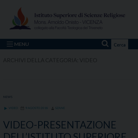
Skip
to
content
MENU
Cerca
ARCHIVI DELLA CATEGORIA:
VIDEO
NEWS
VIDEO
9 AGOSTO 2018
SZANE
VIDEO-PRESENTAZIONE
DELL’ISTITUTO SUPERIORE