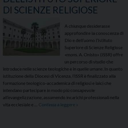
DI SCIENZE RELIGIOSE
A chiunque desiderasse
approfondire la conoscenza di
Dio e dell’uomo l’Istituto
Superiore di Scienze Religiose
«mons. A. Onisto» (ISSR) offre
un percorso di studio che
introduce nelle scienze teologiche e in quelle umane. In quanto
istituzione della Diocesi di Vicenza, l’ISSR è finalizzato alla
formazione teologico-accademica di religiosi e laici che
intendano partecipare in modo più consapevole
all’evangelizzazione, assumendo incarichi professionali nella
VIDEO-
vita ecclesiale e …
Continua a leggere
»
PRESENTAZIONE
DELL’ISTITUTO
SUPERIORE