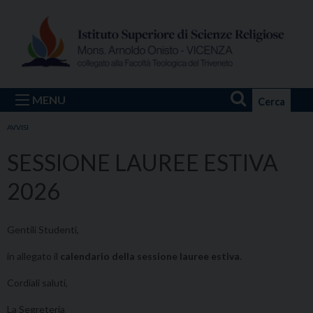
Skip
to
content
MENU
Cerca
AVVISI
SESSIONE LAUREE ESTIVA
2026
Gentili Studenti,
in allegato il
calendario della sessione lauree estiva
.
Cordiali saluti,
La Segreteria