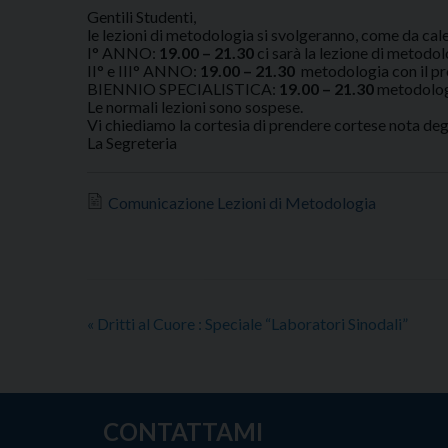
Gentili Studenti,
le lezioni di metodologia si svolgeranno, come da cal
I° ANNO:
19.00 – 21.30
ci sarà la lezione di metodol
II° e III° ANNO:
19.00 – 21.30
metodologia con il pr
BIENNIO SPECIALISTICA:
19.00 – 21.30
metodologi
Le normali lezioni sono sospese.
Vi chiediamo la cortesia di prendere cortese nota deg
La Segreteria
Comunicazione Lezioni di Metodologia
«
Dritti al Cuore : Speciale “Laboratori Sinodali”
CONTATTAMI