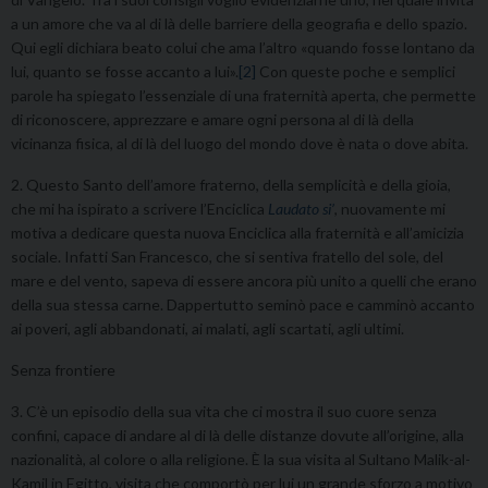
a un amore che va al di là delle barriere della geografia e dello spazio.
Qui egli dichiara beato colui che ama l’altro «quando fosse lontano da
lui, quanto se fosse accanto a lui».
[2]
Con queste poche e semplici
parole ha spiegato l’essenziale di una fraternità aperta, che permette
di riconoscere, apprezzare e amare ogni persona al di là della
vicinanza fisica, al di là del luogo del mondo dove è nata o dove abita.
2. Questo Santo dell’amore fraterno, della semplicità e della gioia,
che mi ha ispirato a scrivere l’Enciclica
Laudato si’
, nuovamente mi
motiva a dedicare questa nuova Enciclica alla fraternità e all’amicizia
sociale. Infatti San Francesco, che si sentiva fratello del sole, del
mare e del vento, sapeva di essere ancora più unito a quelli che erano
della sua stessa carne. Dappertutto seminò pace e camminò accanto
ai poveri, agli abbandonati, ai malati, agli scartati, agli ultimi.
Senza frontiere
3. C’è un episodio della sua vita che ci mostra il suo cuore senza
confini, capace di andare al di là delle distanze dovute all’origine, alla
nazionalità, al colore o alla religione. È la sua visita al Sultano Malik-al-
Kamil in Egitto, visita che comportò per lui un grande sforzo a motivo