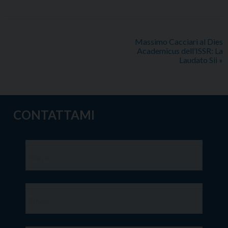
Massimo Cacciari al Dies
Academicus dell’ISSR: La
Laudato Sii
»
CONTATTAMI