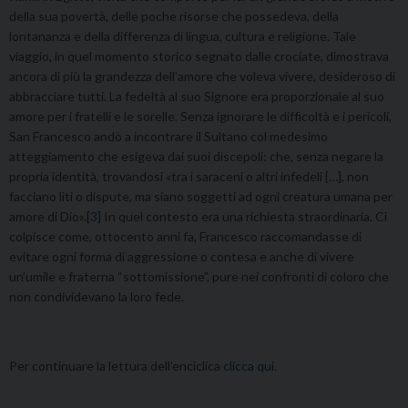
della sua povertà, delle poche risorse che possedeva, della
lontananza e della differenza di lingua, cultura e religione. Tale
viaggio, in quel momento storico segnato dalle crociate, dimostrava
ancora di più la grandezza dell’amore che voleva vivere, desideroso di
abbracciare tutti. La fedeltà al suo Signore era proporzionale al suo
amore per i fratelli e le sorelle. Senza ignorare le difficoltà e i pericoli,
San Francesco andò a incontrare il Sultano col medesimo
atteggiamento che esigeva dai suoi discepoli: che, senza negare la
propria identità, trovandosi «tra i saraceni o altri infedeli […], non
facciano liti o dispute, ma siano soggetti ad ogni creatura umana per
amore di Dio».
[3]
In quel contesto era una richiesta straordinaria. Ci
colpisce come, ottocento anni fa, Francesco raccomandasse di
evitare ogni forma di aggressione o contesa e anche di vivere
un’umile e fraterna “sottomissione”, pure nei confronti di coloro che
non condividevano la loro fede.
Per continuare la lettura dell’enciclica
clicca qui
.