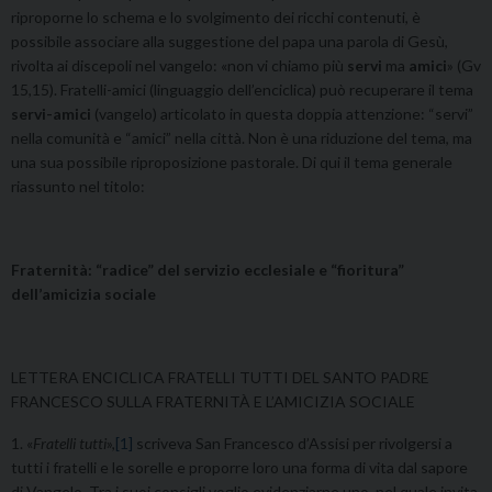
riproporne lo schema e lo svolgimento dei ricchi contenuti, è
possibile associare alla suggestione del papa una parola di Gesù,
rivolta ai discepoli nel vangelo: «non vi chiamo più
servi
ma
amici
» (Gv
15,15). Fratelli-amici (linguaggio dell’enciclica) può recuperare il tema
servi-amici
(vangelo) articolato in questa doppia attenzione: “servi”
nella comunità e “amici” nella città. Non è una riduzione del tema, ma
una sua possibile riproposizione pastorale. Di qui il tema generale
riassunto nel titolo:
Fraternità: “radice” del servizio ecclesiale e “fioritura”
dell’amicizia sociale
LETTERA ENCICLICA FRATELLI TUTTI DEL SANTO PADRE
FRANCESCO SULLA FRATERNITÀ E L’AMICIZIA SOCIALE
1. «
Fratelli tutti
»,
[1]
scriveva San Francesco d’Assisi per rivolgersi a
tutti i fratelli e le sorelle e proporre loro una forma di vita dal sapore
di Vangelo. Tra i suoi consigli voglio evidenziarne uno, nel quale invita