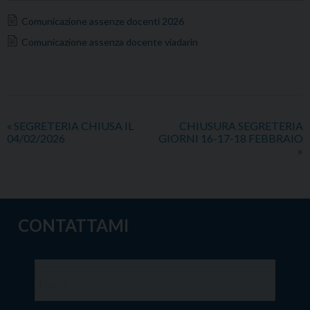
Comunicazione assenze docenti 2026
Comunicazione assenza docente viadarin
«
SEGRETERIA CHIUSA IL
CHIUSURA SEGRETERIA
04/02/2026
GIORNI 16-17-18 FEBBRAIO
»
CONTATTAMI