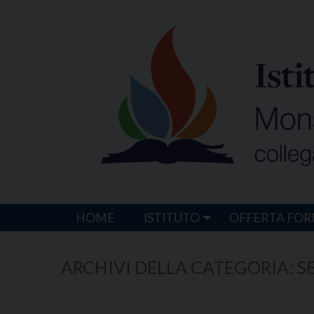
Skip
to
content
HOME
ISTITUTO
OFFERTA FOR
ARCHIVI DELLA CATEGORIA:
S