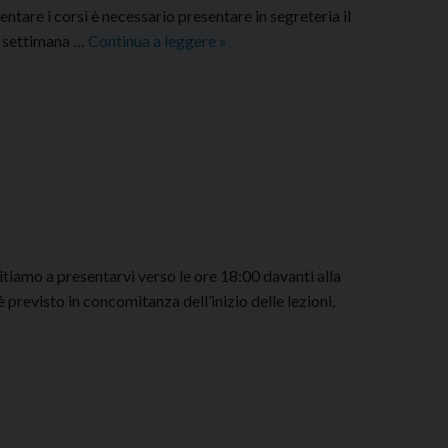
tare i corsi è necessario presentare in segreteria il
SCADENZE
a settimana …
Continua a leggere
»
ISCRIZIONI
A.A.
2022-
2023
itiamo a presentarvi verso le ore 18:00 davanti alla
è previsto in concomitanza dell’inizio delle lezioni,