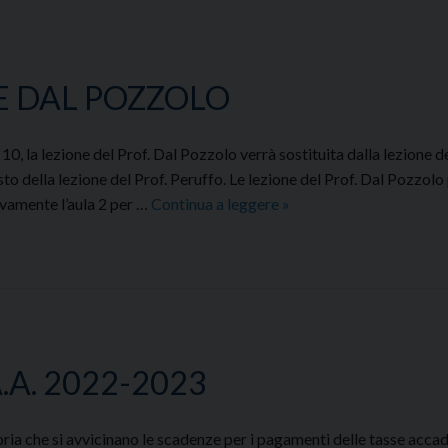
E DAL POZZOLO
10, la lezione del Prof. Dal Pozzolo verrà sostituita dalla lezione d
o della lezione del Prof. Peruffo. Le lezione del Prof. Dal Pozzolo
CAMBIO
ivamente l’aula 2 per …
Continua a leggere
»
ORARI
LEZIONE
DAL
POZZOLO
.A. 2022-2023
a che si avvicinano le scadenze per i pagamenti delle tasse accad