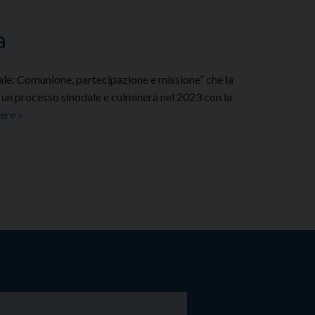
a
ale: Comunione, partecipazione e missione” che la
 un processo sinodale e culminerà nel 2023 con la
Sinodo
gere
»
2021-
2023:
la
Sintesi
nazionale
della
fase
diocesana