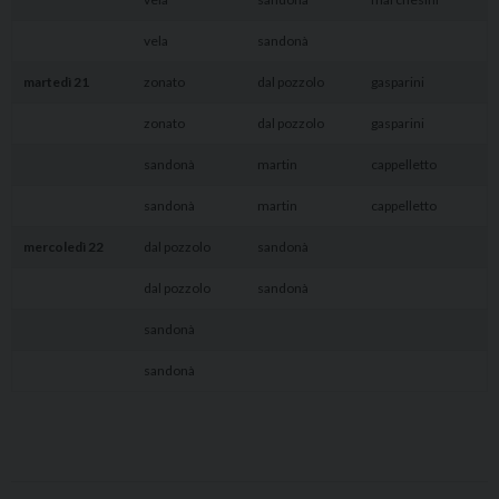
vela
sandonà
martedì 21
zonato
dal pozzolo
gasparini
zonato
dal pozzolo
gasparini
sandonà
martin
cappelletto
sandonà
martin
cappelletto
mercoledì 22
dal pozzolo
sandonà
dal pozzolo
sandonà
sandonà
sandonà