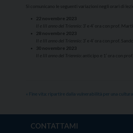
Si comunicano le seguenti variazioni negli orari di lez
22 novembre 2023
II e III anno del Triennio:
3′ e 4′ ora con prof. Mart
28 novembre 2023
II e III anno del Triennio:
3′ e 4′ ora con prof. Sand
30 novembre 2023
II e III anno del Triennio:
anticipo e 1′ ora con prof
«
Fine vita: ripartire dalla vulnerabilità per una cultura
CONTATTAMI