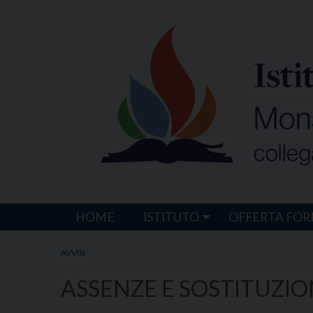
Skip
to
content
HOME
ISTITUTO
OFFERTA FOR
AVVISI
ASSENZE E SOSTITUZI