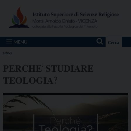
Skip
to
content
MENU
Cerca
NEWS
𝐏𝐄𝐑𝐂𝐇𝐄’ 𝐒𝐓𝐔𝐃𝐈𝐀𝐑𝐄
𝐓𝐄𝐎𝐋𝐎𝐆𝐈𝐀?